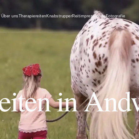
Über uns
Therapiereiten
Knabstrupper
Reitimpressionen
Fotografie
eiten in And